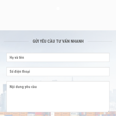
GỬI YÊU CẦU TƯ VẤN NHANH