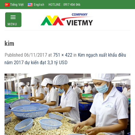
Skip
Tiếng Việt
English
HOTLINE : 0917 454 046
to
content
MENU
kim
Published
06/11/2017
at
751 × 422
in
Kim ngạch xuất khẩu điều
năm 2017 dự kiến đạt 3,3 tỷ USD