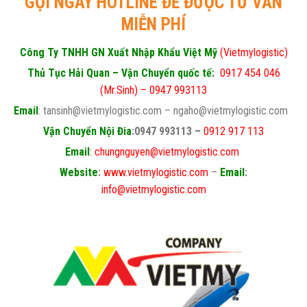
GỌI NGAY HOTLINE ĐỂ ĐƯỢC TƯ VẤN
MIỄN PHÍ
Công Ty TNHH GN Xuất Nhập Khẩu Việt Mỹ
(Vietmylogistic)
Thủ Tục Hải Quan – Vận Chuyển quốc tế:
0917 454 046
(Mr.Sinh) – 0947 993113
Email
: tansinh@vietmylogistic.com – ngaho@vietmylogistic.com
Vận Chuyển Nội Đia
:0947 993113 –
0912 917 113
Email
: chungnguyen@vietmylogistic.com
Website
:
www.vietmylogistic.com
–
Email
:
info@vietmylogistic.com