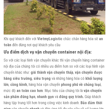
Khi quý khách đến với
VietmyLogistic
chắc chắn hàng hóa sẽ
an
toàn
đến đúng nơi quý khách yêu cầu
Ưu điểm dịch vụ vận chuyển container nội địa:
So với các loại hình vận chuyển khác thì vận chuyển hàng container
nội địa của chúng tôi có nhiều ưu điểm hơn so với các loại hình vận
chuyển khác như:
giá thành vận chuyển thấp
,
vận chuyển được
hàng siêu trường
,
siêu trọng
và những hàng hóa có
khối lượng
lớn
,
cồng kềnh
, hàng hóa vận chuyển
phong phú về chủng loại
,
mức độ
an toàn cao hơn
. Mục tiêu của chúng tôi là
vận chuyển
sản phẩm đúng hạn
,
nhanh gọn
và
đúng quy trình.
Giúp khách
hàng tập trung tốt hơn trong công việc kinh doanh.
Bảo đảm thời
gian
vận chuyển
nhanh
và đáp ứng tối đa yêu cầu về số lượng lớn