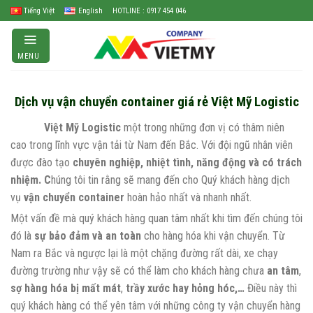
Skip
Tiếng Việt
English
HOTLINE : 0917 454 046
to
content
MENU
Dịch vụ vận chuyển container giá rẻ Việt Mỹ Logistic
Việt Mỹ Logistic
một trong những đơn vị có thâm niên
cao trong lĩnh vực vận tải từ Nam đến Bắc. Với đội ngũ nhân viên
được đào tạo
chuyên nghiệp, nhiệt tình, năng động và có trách
nhiệm. C
húng tôi tin rằng sẽ mang đến cho Quý khách hàng dịch
vụ
vận chuyển container
hoàn hảo nhất và nhanh nhất.
Một vấn đề mà quý khách hàng quan tâm nhất khi tìm đến chúng tôi
đó là
sự bảo đảm và an toàn
cho hàng hóa khi vận chuyển. Từ
Nam ra Bắc và ngược lại là một chặng đường rất dài, xe chạy
đường trường như vậy sẽ có thể làm cho khách hàng chưa
an tâm
,
sợ hàng hóa bị mất mát
,
trầy xước hay hỏng hóc,…
Điều này thì
quý khách hàng có thể yên tâm với những công ty vận chuyển hàng