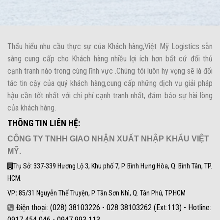
Thấu hiểu nhu cầu thực sự của Khách hàng,Việt Mỹ Logistics sẵn
sàng cung cấp cho Khách hàng nhiều lợi ích hơn bất cứ đối thủ
cạnh tranh nào trong cùng lĩnh vực .Chúng tôi luôn hy vọng sẽ là đối
tác tin cậy của quý khách hàng,cung cấp những dịch vụ giải pháp
hậu cần tốt nhất với chi phí cạnh tranh nhất, đảm bảo sự hài lòng
của khách hàng.
THÔNG TIN LIÊN HỆ:
CÔNG TY TNHH GIAO NHẬN XUẤT NHẬP KHẨU VIỆT
MỸ.
Trụ Sở: 337-339 Hương Lộ 3, Khu phố 7, P. Bình Hưng Hòa, Q. Bình Tân, TP.
HCM.
VP
:
85/31 Nguyễn Thế Truyện, P. Tân Sơn Nhì, Q. Tân Phú, TP.HCM
Điện thoại: (028) 38103226 - 028 38103262 (Ext:113) - Hotline:
0917 454 046 - 0947 993 113