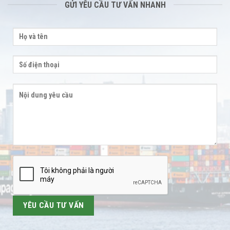
GỬI YÊU CẦU TƯ VẤN NHANH