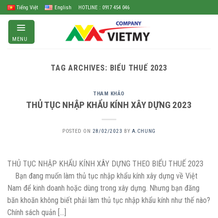
Skip
Tiếng Việt
English
HOTLINE : 0917 454 046
to
content
MENU
TAG ARCHIVES:
BIỂU THUẾ 2023
THAM KHẢO
THỦ TỤC NHẬP KHẨU KÍNH XÂY DỰNG 2023
POSTED ON
28/02/2023
BY
A.CHUNG
THỦ TỤC NHẬP KHẨU KÍNH XÂY DỰNG THEO BIỂU THUẾ 2023
Bạn đang muốn làm thủ tục nhập khẩu kính xây dựng về Việt
Nam để kinh doanh hoặc dùng trong xây dựng. Nhưng bạn đăng
băn khoăn không biết phải làm thủ tục nhập khẩu kính như thế nào?
Chính sách quản […]