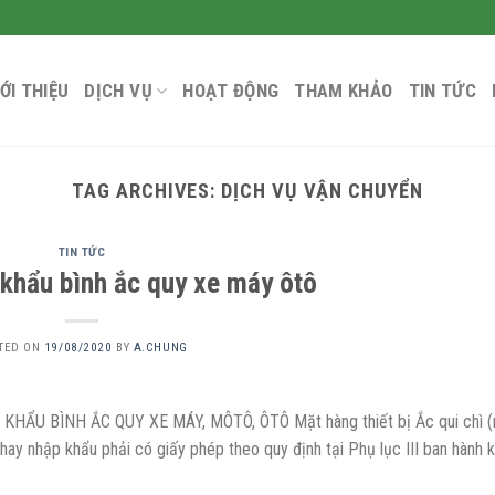
IỚI THIỆU
DỊCH VỤ
HOẠT ĐỘNG
THAM KHẢO
TIN TỨC
TAG ARCHIVES:
DỊCH VỤ VẬN CHUYỂN
TIN TỨC
khẩu bình ắc quy xe máy ôtô
TED ON
19/08/2020
BY
A.CHUNG
KHẨU BÌNH ẮC QUY XE MÁY, MÔTÔ, ÔTÔ Mặt hàng thiết bị Ắc qui chì 
y nhập khẩu phải có giấy phép theo quy định tại Phụ lục III ban hành