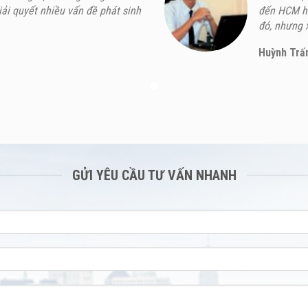
iải quyết nhiều vấn đề phát sinh
đến HCM ho
đó, nhưng x
Huỳnh Trấ
GỬI YÊU CẦU TƯ VẤN NHANH