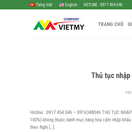
Skip
Tiếng Việt
English
HOTLINE : 0917 454 046
to
content
TRANG CHỦ
G
Thủ tục nhập 
POS
Hotline : 0917 454 046 – 0916348046 THỦ TỤC NHẬP 
100%) không thuộc danh mục hàng hóa cấm nhập khẩu ha
theo Nghị […]