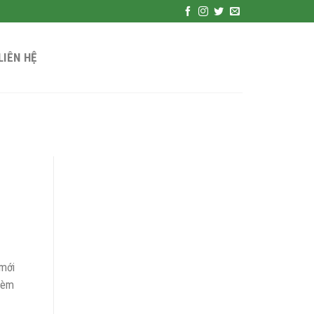
LIÊN HỆ
(mới
 kèm