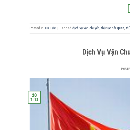
Posted in
Tin Tức
|
Tagged
dịch vụ vận chuyển
,
thủ tục hải quan
,
th
Dịch Vụ Vận Ch
POST
20
Th12