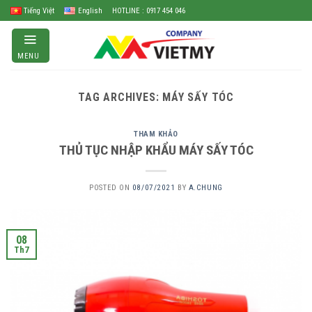
Skip
Tiếng Việt
English
HOTLINE : 0917 454 046
to
content
MENU
TAG ARCHIVES:
MÁY SẤY TÓC
THAM KHẢO
THỦ TỤC NHẬP KHẨU MÁY SẤY TÓC
POSTED ON
08/07/2021
BY
A.CHUNG
08
Th7