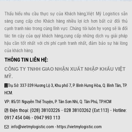
Thấu hiểu nhu cầu thực sự của Khách hàng,Việt Mỹ Logistics sẵn
sàng cung cấp cho Khách hàng nhiều lợi ích hơn bất cứ đối thủ
cạnh tranh nào trong cùng lĩnh vực .Chúng tôi luôn hy vọng sẽ là đối
tác tin cậy của quý khách hàng,cung cấp những dịch vụ giải pháp
hậu cần tốt nhất với chi phí cạnh tranh nhất, đảm bảo sự hài lòng
của khách hàng.
THÔNG TIN LIÊN HỆ:
CÔNG TY TNHH GIAO NHẬN XUẤT NHẬP KHẨU VIỆT
MỸ.
Trụ Sở: 337-339 Hương Lộ 3, Khu phố 7, P. Bình Hưng Hòa, Q. Bình Tân, TP.
HCM.
VP
:
85/31 Nguyễn Thế Truyện, P. Tân Sơn Nhì, Q. Tân Phú, TP.HCM
Điện thoại: (028) 38103226 - 028 38103262 (Ext:113) - Hotline:
0917 454 046 - 0947 993 113
: info@vietmylogistic.com - https://vietmylogistic.com