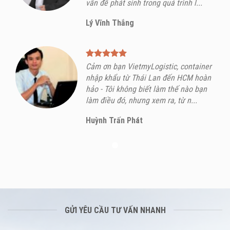
vấn đề phát sinh trong quá trình l...
Lý Vĩnh Thắng
Cảm ơn bạn VietmyLogistic, container
nhập khẩu từ Thái Lan đến HCM hoàn
hảo - Tôi không biết làm thế nào bạn
làm điều đó, nhưng xem ra, từ n...
Huỳnh Trấn Phát
GỬI YÊU CẦU TƯ VẤN NHANH