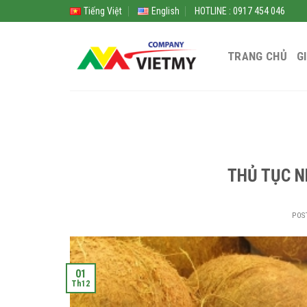
Skip
Tiếng Việt
English
HOTLINE : 0917 454 046
to
content
TRANG CHỦ
G
THỦ TỤC N
POS
01
Th12