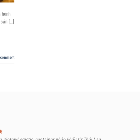
n hành
 sản […]
 comment
 VietmyLogistic, container nhập khẩu từ Thái Lan