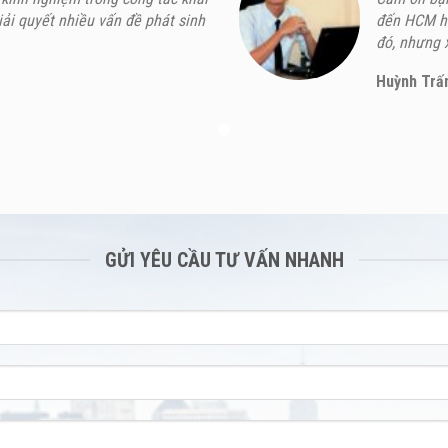
iải quyết nhiều vấn đề phát sinh
đến HCM ho
đó, nhưng x
Huỳnh Trấ
GỬI YÊU CẦU TƯ VẤN NHANH