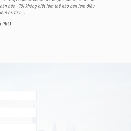
àn hảo - Tôi không biết làm thế nào bạn làm điều
em ra, từ n...
n Phát