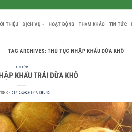
IỚI THIỆU
DỊCH VỤ
HOẠT ĐỘNG
THAM KHẢO
TIN TỨC
TAG ARCHIVES:
THỦ TỤC NHẬP KHẨU DỪA KHÔ
TIN TỨC
HẬP KHẨU TRÁI DỪA KHÔ
TED ON
01/12/2020
BY
A.CHUNG