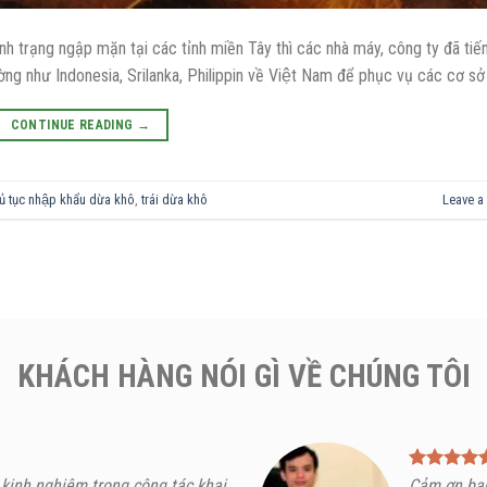
ạng ngập mặn tại các tỉnh miền Tây thì các nhà máy, công ty đã tiế
ờng như Indonesia, Srilanka, Philippin về Việt Nam để phục vụ các cơ sở
CONTINUE READING
→
ủ tục nhập khẩu dừa khô
,
trái dừa khô
Leave a
KHÁCH HÀNG NÓI GÌ VỀ CHÚNG TÔI
 kinh nghiệm trong công tác khai
Cảm ơn bạn