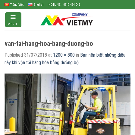
Skip
Tiếng Việt
English
HOTLINE : 0917 454 046
to
content
MENU
van-tai-hang-hoa-bang-duong-bo
Published
31/07/2018
at
1200 × 800
in
Bạn nên biết những điều
này khi vận tải hàng hóa bằng đường bộ