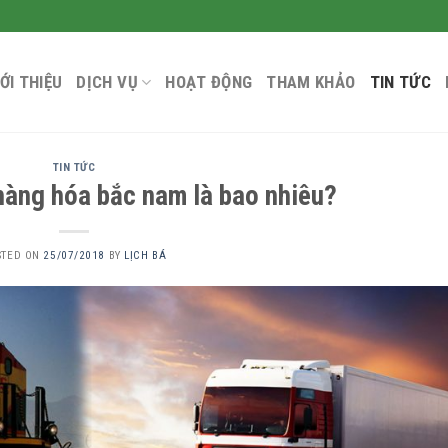
IỚI THIỆU
DỊCH VỤ
HOẠT ĐỘNG
THAM KHẢO
TIN TỨC
TIN TỨC
 hàng hóa bắc nam là bao nhiêu?
STED ON
25/07/2018
BY
LỊCH BÁ