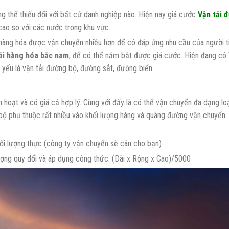
g thể thiếu đối với bất cứ danh nghiệp nào. Hiện nay giá cước
Vận tải 
cao so với các nước trong khu vực.
n hàng hóa được vận chuyển nhiều hơn để có đáp ứng nhu cầu của người t
ải hàng hóa bắc nam
, để có thể nắm bắt được giá cước. Hiện đang có 
yếu là vận tải đường bộ, đường sắt, đường biển.
 hoạt và có giá cả hợp lý. Cùng với đấy là có thể vận chuyển đa dạng lo
bộ phụ thuộc rất nhiều vào khối lượng hàng và quãng đường vận chuyển.
hối lượng thực (công ty vận chuyển sẽ cân cho bạn)
lượng quy đổi và áp dụng công thức: (Dài x Rộng x Cao)/5000