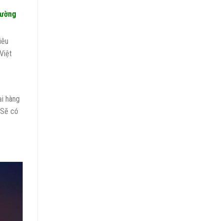
đường
iêu
Việt
ại hàng
 Sẽ có