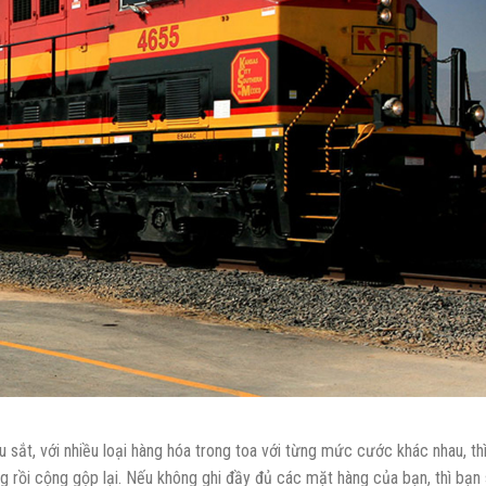
 sắt, với nhiều loại hàng hóa trong toa với từng mức cước khác nhau, th
g rồi cộng gộp lại. Nếu không ghi đầy đủ các mặt hàng của bạn, thì bạn 