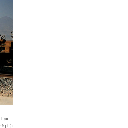
ì bạn
sẽ phải