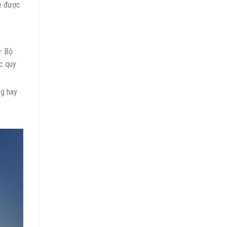
sẽ được
– Bộ
c quy
kg hay