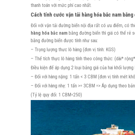
thanh toán với mức phí cao nhất.
Cách tính cước
vận tải hàng hóa bắc nam
bằng 
Đối với vận tải đường biển nội địa rất có ưu điểm, có 
hàng hóa bắc nam
bằng đường biển thì giá có thể rẻ 
bằng đường biển được tính như sau:
– Trọng lượng thưc lô hàng (đơn vị tính: KGS)
– Thể tích thực lô hàng tính theo công thức: (dài* rộng
Điều kiện để áp dụng 2 loại bảng giá của hai khối lượng
– Đối với hàng nặng: 1 tấn < 3 CBM (đơn vị tính mét kh
– Đối với hàng nhẹ: 1 tấn >= 3CBM => Áp dụng theo bả
(Tỷ lệ quy đổi: 1 CBM=250)