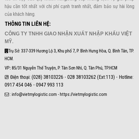
hậu cần tốt nhất với chi phí cạnh tranh nhất, đảm bảo sự hài lòng
của khách hàng.
THÔNG TIN LIÊN HỆ:
CÔNG TY TNHH GIAO NHẬN XUẤT NHẬP KHẨU VIỆT
MỸ.
Trụ Sở: 337-339 Hương Lộ 3, Khu phố 7, P. Bình Hưng Hòa, Q. Bình Tân, TP.
HCM.
VP
:
85/31 Nguyễn Thế Truyện, P. Tân Sơn Nhì, Q. Tân Phú, TP.HCM
Điện thoại: (028) 38103226 - 028 38103262 (Ext:113) - Hotline:
0917 454 046 - 0947 993 113
: info@vietmylogistic.com - https://vietmylogistic.com