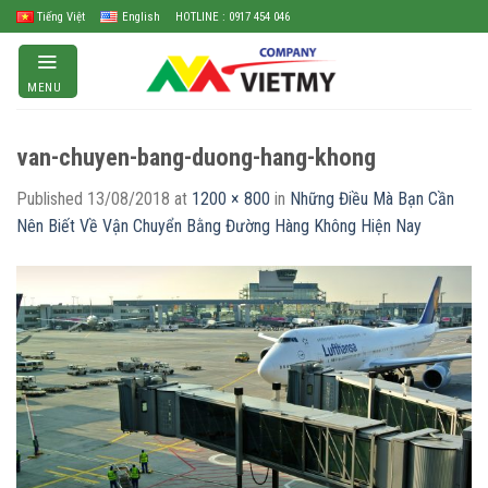
Skip
Tiếng Việt
English
HOTLINE : 0917 454 046
to
content
MENU
van-chuyen-bang-duong-hang-khong
Published
13/08/2018
at
1200 × 800
in
Những Điều Mà Bạn Cần
Nên Biết Về Vận Chuyển Bằng Đường Hàng Không Hiện Nay