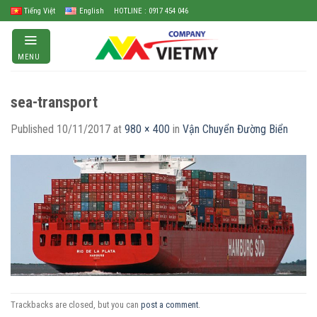
Skip
Tiếng Việt
English
HOTLINE : 0917 454 046
to
content
MENU
sea-transport
Published
10/11/2017
at
980 × 400
in
Vận Chuyển Đường Biển
Trackbacks are closed, but you can
post a comment
.