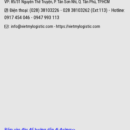
VP
:
85/31 Nguyễn Thế Truyện, P. Tân Sơn Nhì, Q. Tân Phú, TP.HCM
Điện thoại: (028) 38103226 - 028 38103262 (Ext:113) - Hotline:
0917 454 046 - 0947 993 113
: info@vietmylogistic.com - https://vietmylogistic.com
Bấm vào đây để hướng dẫn đi đường
>>