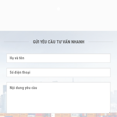
GỬI YÊU CẦU TƯ VẤN NHANH