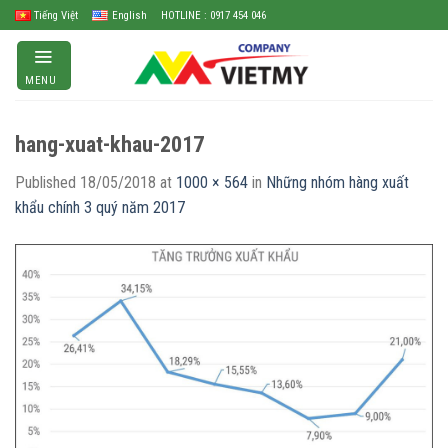
Skip
Tiếng Việt
English
HOTLINE : 0917 454 046
to
content
MENU
hang-xuat-khau-2017
Published
18/05/2018
at
1000 × 564
in
Những nhóm hàng xuất
khẩu chính 3 quý năm 2017