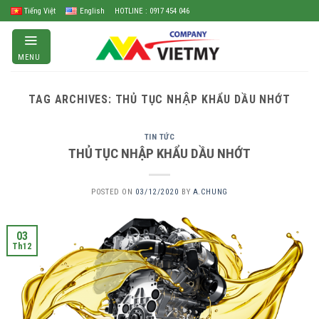
Skip
Tiếng Việt
English
HOTLINE : 0917 454 046
to
content
MENU
TAG ARCHIVES:
THỦ TỤC NHẬP KHẨU DẦU NHỚT
TIN TỨC
THỦ TỤC NHẬP KHẨU DẦU NHỚT
POSTED ON
03/12/2020
BY
A.CHUNG
03
Th12