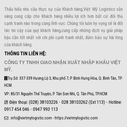
Thấu hiểu nhu cầu thực sự của Khách hàng,Việt Mỹ Logistics sẵn
sàng cung cấp cho Khách hàng nhiều lợi ích hơn bất cứ đối thủ
cạnh tranh nào trong cùng lĩnh vực .Chúng tôi luôn hy vọng sẽ là đối
tác tin cậy của quý khách hàng,cung cấp những dịch vụ giải pháp
hậu cần tốt nhất với chi phí cạnh tranh nhất, đảm bảo sự hài lòng
của khách hàng.
THÔNG TIN LIÊN HỆ:
CÔNG TY TNHH GIAO NHẬN XUẤT NHẬP KHẨU VIỆT
MỸ.
Trụ Sở: 337-339 Hương Lộ 3, Khu phố 7, P. Bình Hưng Hòa, Q. Bình Tân, TP.
HCM.
VP
:
85/31 Nguyễn Thế Truyện, P. Tân Sơn Nhì, Q. Tân Phú, TP.HCM
Điện thoại: (028) 38103226 - 028 38103262 (Ext:113) - Hotline:
0917 454 046 - 0947 993 113
: info@vietmylogistic.com - https://vietmylogistic.com