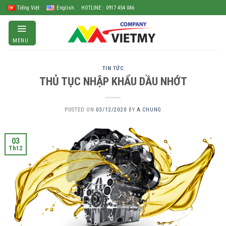
Skip
Tiếng Việt
English
HOTLINE : 0917 454 046
to
content
MENU
TIN TỨC
THỦ TỤC NHẬP KHẨU DẦU NHỚT
POSTED ON
03/12/2020
BY
A.CHUNG
03
Th12