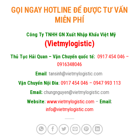
GỌI NGAY HOTLINE ĐỂ ĐƯỢC TƯ VẤN
MIỄN PHÍ
Công Ty TNHH GN Xuất Nhập Khẩu Việt Mỹ
(Vietmylogistic)
Thủ Tục Hải Quan – Vận Chuyển quốc tế:
0917 454 046 –
0916348046
Email
: tansinh@vietmylogistic.com
Vận Chuyển Nội Đia
:
0917 454 046 – 0947 993 113
Email:
chungnguyen@vietmylogistic.com
Website
:
www.vietmylogistic.com
–
Email
:
info@vietmylogistic.com