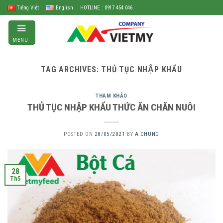
Skip
Tiếng Việt
English
HOTLINE : 0917 454 046
to
content
MENU
TAG ARCHIVES:
THỦ TỤC NHẬP KHẨU
THAM KHẢO
THỦ TỤC NHẬP KHẨU THỨC ĂN CHĂN NUÔI
POSTED ON
28/05/2021
BY
A.CHUNG
28
Th5