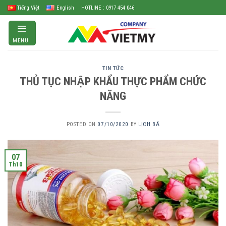
Skip
Tiếng Việt
English
HOTLINE : 0917 454 046
to
content
MENU
TIN TỨC
THỦ TỤC NHẬP KHẨU THỰC PHẨM CHỨC
NĂNG
POSTED ON
07/10/2020
BY
LỊCH BÁ
07
Th10