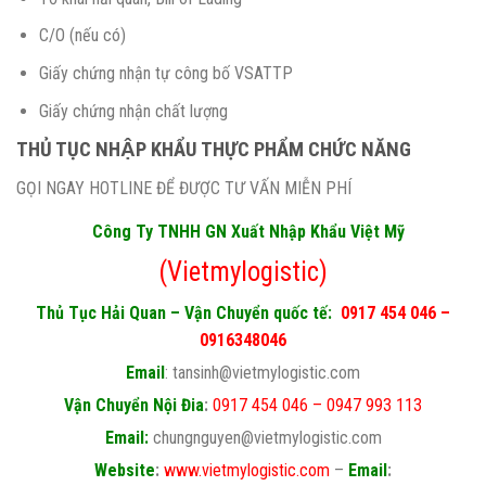
C/O (nếu có)
Giấy chứng nhận tự công bố VSATTP
Giấy chứng nhận chất lượng
THỦ TỤC NHẬP KHẨU THỰC PHẨM CHỨC NĂNG
GỌI NGAY HOTLINE ĐỂ ĐƯỢC TƯ VẤN MIỄN PHÍ
Công Ty TNHH GN Xuất Nhập Khẩu Việt Mỹ
(Vietmylogistic)
Thủ Tục Hải Quan – Vận Chuyển quốc tế:
0917 454 046 –
0916348046
Email
: tansinh@vietmylogistic.com
Vận Chuyển Nội Đia
:
0917 454 046 – 0947 993 113
Email:
chungnguyen@vietmylogistic.com
Website
:
www.vietmylogistic.com
–
Email
: