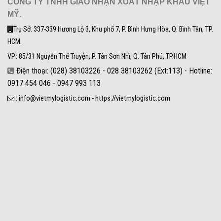
CÔNG TY TNHH GIAO NHẬN XUẤT NHẬP KHẨU VIỆT
MỸ.
Trụ Sở: 337-339 Hương Lộ 3, Khu phố 7, P. Bình Hưng Hòa, Q. Bình Tân, TP.
HCM.
VP
:
85/31 Nguyễn Thế Truyện, P. Tân Sơn Nhì, Q. Tân Phú, TP.HCM
Điện thoại: (028) 38103226 - 028 38103262 (Ext:113) - Hotline:
0917 454 046 - 0947 993 113
: info@vietmylogistic.com - https://vietmylogistic.com