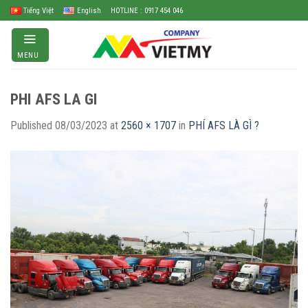
Skip
Tiếng Việt
English
HOTLINE : 0917 454 046
to
content
MENU
PHI AFS LA GI
Published
08/03/2023
at
2560 × 1707
in
PHÍ AFS LÀ GÌ ?