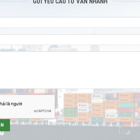
GỬI YÊU CẦU TƯ VẤN NHANH