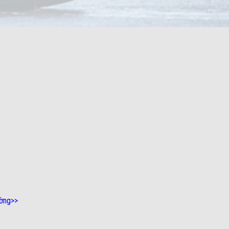
ường
>>