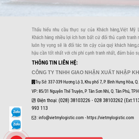
Thấu hiểu nhu cầu thực sự của Khách hàng,Việt Mỹ 
Khách hàng nhiều lợi ích hơn bất cứ đối thủ cạnh tranh 
luôn hy vọng sẽ là đối tác tin cậy của quý khách hàng
hậu cần tốt nhất với chi phí cạnh tranh nhất, đảm bảo s
THÔNG TIN LIÊN HỆ:
CÔNG TY TNHH GIAO NHẬN XUẤT NHẬP KH
Trụ Sở: 337-339 Hương Lộ 3, Khu phố 7, P. Bình Hưng Hòa, Q.
VP
:
85/31 Nguyễn Thế Truyện, P. Tân Sơn Nhì, Q. Tân Phú, TP.
Điện thoại: (028) 38103226 - 028 38103262 (Ext:113
993 113
: info@vietmylogistic.com - https://vietmylogistic.com