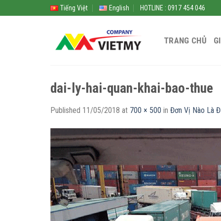
Skip
Tiếng Việt
English
HOTLINE : 0917 454 046
to
content
TRANG CHỦ
G
dai-ly-hai-quan-khai-bao-thue
Published
11/05/2018
at
700 × 500
in
Đơn Vị Nào Là Đ