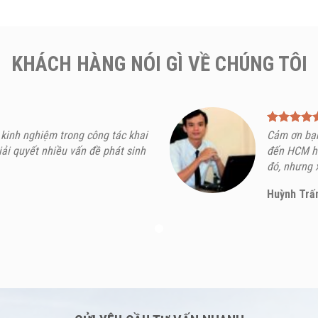
KHÁCH HÀNG NÓI GÌ VỀ CHÚNG TÔI
 kinh nghiệm trong công tác khai
Cảm ơn bạn
iải quyết nhiều vấn đề phát sinh
đến HCM ho
đó, nhưng x
Huỳnh Trấ